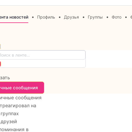
ента новостей
Профиль
Друзья
Группы
Фото
en
ск
arch
ters
брос
те…
зать
чные сообщения
ичные сообщения
треагировал на
 группах
 друзей
поминания в