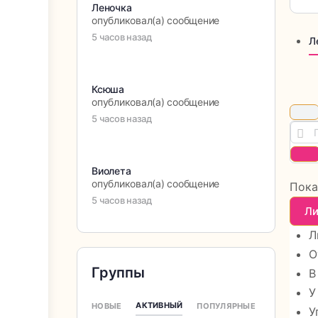
Леночка
опубликовал(а) сообщение
5 часов назад
Л
Ксюша
опубликовал(а) сообщение
Op
5 часов назад
Пои
se
fil
в
С
лен
Виолета
опубликовал(а) сообщение
Пока
5 часов назад
Ли
Л
О
Группы
В
У
АКТИВНЫЙ
НОВЫЕ
ПОПУЛЯРНЫЕ
У