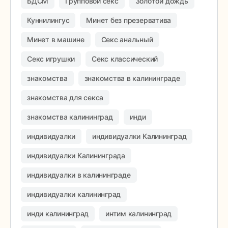
БДСМ
Групповой секс
Золотой дождь
Куннилингус
Минет без презерватива
Минет в машине
Секс анальный
Секс игрушки
Секс классический
знакомства
знакомства в калининграде
знакомства для секса
знакомства калининград
инди
индивидуалки
индивидуалки Калининград
индивидуалки Калининграда
индивидуалки в калининграде
индивидуалки калининград
инди калининград
интим калининград